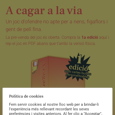
A cagar a la via
Un joc d’ofendre no apte per a nens, figaflors i
gent de pell fina.
La pre-venda del joc és oberta. Compra la
1a edició
aquí i
rep el joc en PDF abans que t’arribi la versió física.
Política de cookies
Fem servir cookies al nostre lloc web per a brindar-li
l'experiència més rellevant recordant les seves
preferències i visites anteriors. Al fer clic a "Acceptar",