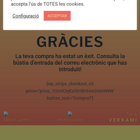
accepta l'ús de TOTES les cookies.
Configuració
ACCEPTAR
GRÀCIES
La teva compra ha estat un èxit. Consulta la
bústia d’entrada del correu electrònic que has
introduït!
[wp_stripe_checkout_v3
price="price_1I2mlCIyEa5X0Br66w2mHW9N"
button_text="Compra'l"]
Fet a
Mira’n cartes
Instruccions
V E R K A M I